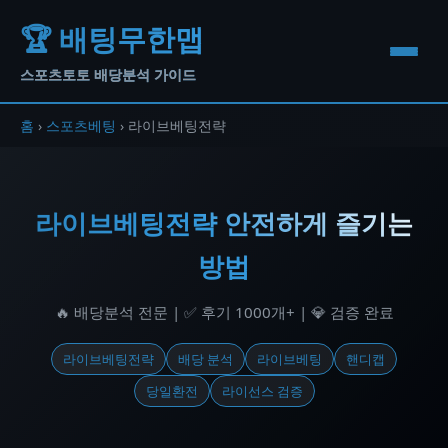
🏆 배팅무한맵
스포츠토토 배당분석 가이드
홈
›
스포츠베팅
› 라이브베팅전략
라이브베팅전략 안전하게 즐기는
방법
🔥 배당분석 전문 | ✅ 후기 1000개+ | 💎 검증 완료
라이브베팅전략
배당 분석
라이브베팅
핸디캡
당일환전
라이선스 검증