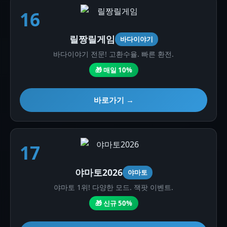
16
릴짱릴게임
바다이야기
바다이야기 전문! 고환수율. 빠른 환전.
🎁 매일 10%
바로가기 →
17
야마토2026
야마토
야마토 1위! 다양한 모드. 잭팟 이벤트.
🎁 신규 50%