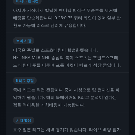
아시아 핸디캡
아시아 시장에서 발달한 핸디캡 방식은 무승부를 제거해
베팅을 단순화합니다. 0.25·0.75 쿼터 라인이 있어 일부 반
환도 가능해 리스크 관리에 유용합니다.
북미 시장
미국은 주별로 스포츠베팅이 합법화됐습니다.
NFL·NBA·MLB·NHL 중심의 북미 스포츠는 포인트스프레
드 베팅이 주를 이루며 프롭 마켓이 빠르게 성장 중입니다.
K리그 강점
국내 리그는 직접 관람이나 중계 시청으로 팀 컨디션을 파
악하기 쉽습니다. 해외 북메이커의 K리그 분석이 얕다는
점을 역이용한 가치베팅이 가능합니다.
시차 활용
호주·일본 리그는 새벽 경기가 많습니다. 라이브 베팅 참가