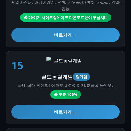
체리마스터, 바다이야기, 오션, 손오공, 다빈치, 사파리, 알라
딘등
🎁 20여개 사이트업데이트 다운로드없이 무설치!!!
바로가기 →
15
골드몽릴게임
릴게임
국내 최대 릴게임! 야마토,바다이야기,황금성 올인원.
🎁 첫충 100%
바로가기 →