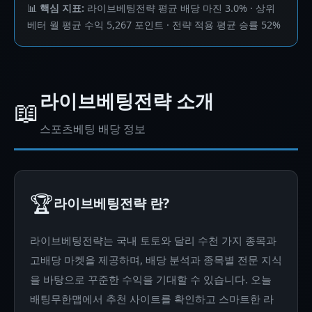
📊
핵심 지표:
라이브베팅전략 평균 배당 마진 3.0% · 상위
베터 월 평균 수익 5,267 포인트 · 전략 적용 평균 승률 52%
라이브베팅전략 소개
📖
스포츠베팅 배당 정보
🏆
라이브베팅전략 란?
라이브베팅전략는 국내 토토와 달리 수천 가지 종목과
고배당 마켓을 제공하며, 배당 분석과 종목별 전문 지식
을 바탕으로 꾸준한 수익을 기대할 수 있습니다. 오늘
배팅무한맵에서 추천 사이트를 확인하고 스마트한 라