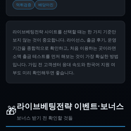
먹튀검증
배당마진
라이브베팅전략 사이트를 선택할 때는 한 가지 기준만
보지 않는 것이 중요합니다. 라이선스, 출금 후기, 운영
기간을 종합적으로 확인하고, 처음 이용하는 곳이라면
소액 출금 테스트를 먼저 해보는 것이 가장 확실한 방법
입니다. 가입 전 고객센터 응대 속도와 한국어 지원 여
부도 미리 확인해두면 좋습니다.
라이브베팅전략 이벤트·보너스
🎁
보너스 받기 전 확인할 것들