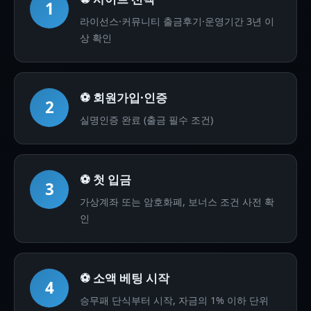
1
라이선스·커뮤니티 출금후기·운영기간 3년 이
상 확인
⚽ 회원가입·인증
2
실명인증 완료 (출금 필수 조건)
⚽ 첫 입금
3
가상계좌 또는 암호화폐, 보너스 조건 사전 확
인
⚽ 소액 베팅 시작
4
승무패 단식부터 시작, 자금의 1% 이하 단위