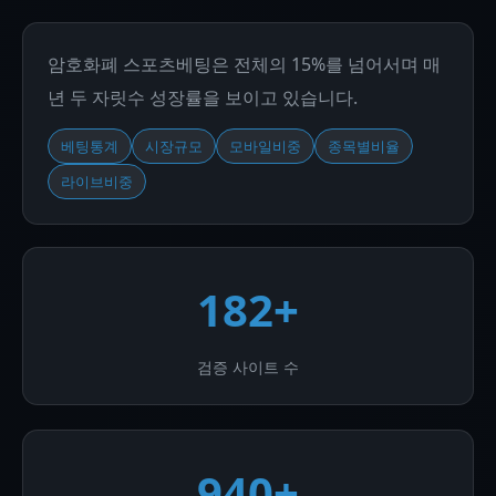
암호화폐 스포츠베팅은 전체의 15%를 넘어서며 매
년 두 자릿수 성장률을 보이고 있습니다.
베팅통계
시장규모
모바일비중
종목별비율
라이브비중
182+
검증 사이트 수
940+