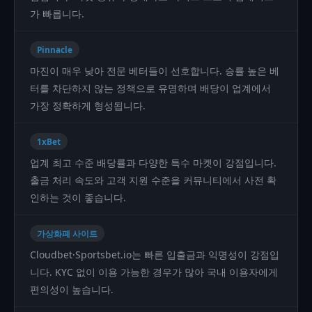
가 빠릅니다.
Pinnacle
마진이 매우 낮아 전문 베터들이 선호합니다. 승률 높은 베
터를 차단하지 않는 정책으로 유명하며 배당이 업계에서
가장 정확하게 형성됩니다.
1xBet
업계 최고 수준 배당률과 다양한 특수 마켓이 강점입니다.
출금 처리 속도와 고객 지원 수준을 커뮤니티에서 사전 확
인하는 것이 좋습니다.
가상화폐 사이트
Cloudbet·Sportsbet.io는 빠른 입출금과 익명성이 강점입
니다. KYC 없이 이용 가능한 경우가 많아 국내 이용자에게
편의성이 높습니다.