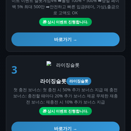
이트 이벤트 슬롯게임4% ➡️롤링 100% ~ 500% ➡️당일 페이
백 5% 최대 500만 ➡️안전하고 빠른 입금(테더, 가상),출금으
로 고액도 OK
🎁 상시 이벤트 진행합니다.
바로가기 →
3
라이징슬롯
라이징슬롯
첫 충전 보너스: 첫 충전 시 50% 추가 보너스 지급 매 충전
보너스: 충전할 때마다 20% 추가 보너스 제공 무제한 재충
전 보너스: 재충전 시 10% 추가 보너스 지급
🎁 상시 이벤트 진행합니다.
바로가기 →