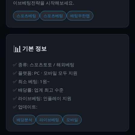
이브베팅전략을 시작해보세요.
스포츠베팅
스포츠베팅
배팅무한맵
📊
기본 정보
✅ 종류: 스포츠토토 / 해외베팅
✅ 플랫폼: PC · 모바일 모두 지원
✅ 최소 베팅: 1원~
✅ 배당률: 업계 최고 수준
✅ 라이브베팅: 인플레이 지원
✅ 업데이트:
배당분석
라이브베팅
모바일