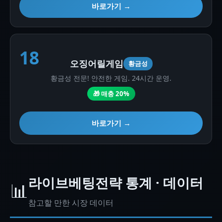
바로가기 →
18
오징어릴게임
황금성
황금성 전문! 안전한 게임. 24시간 운영.
🎁 매충 20%
바로가기 →
라이브베팅전략 통계 · 데이터
📊
참고할 만한 시장 데이터