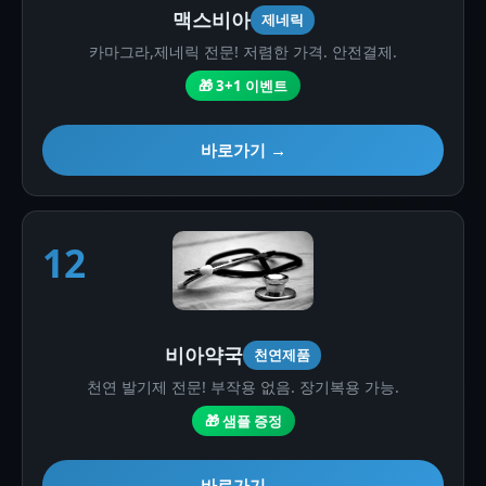
맥스비아
제네릭
카마그라,제네릭 전문! 저렴한 가격. 안전결제.
🎁 3+1 이벤트
바로가기 →
12
비아약국
천연제품
천연 발기제 전문! 부작용 없음. 장기복용 가능.
🎁 샘플 증정
바로가기 →