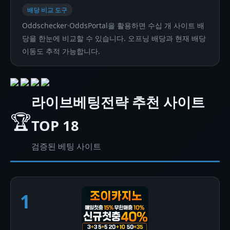
배당 비교 도구
Oddschecker·OddsPortal을 활용하면 수십 개 사이트 배
당을 한눈에 비교할 수 있습니다. 오프닝 배당과 현재 배당
이동도 추적 가능합니다.
라이브베팅전략 추천 사이트
🏆
TOP 18
검증된 베팅 사이트
1