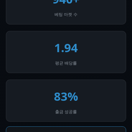
베팅 마켓 수
1.94
평균 배당률
83%
출금 성공률