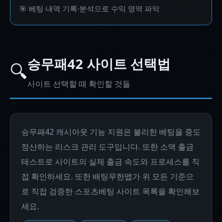
🎯 베팅 내역 기록·분석으로 수익 영역 파악
승무패42 사이트 선택법
🔍
사이트 선택할 때 확인할 것들
승무패42 캐시아웃 기능 지원은 불리한 베팅을 중도
정산하는 리스크 관리 도구입니다. 또한 소액 출금
테스트로 사이트의 실제 출금 속도와 프로세스를 직
접 확인하세요. 또한 배팅무한맵가 위 모든 기준으
로 직접 검증한 스포츠베팅 사이트 목록을 확인해보
세요.