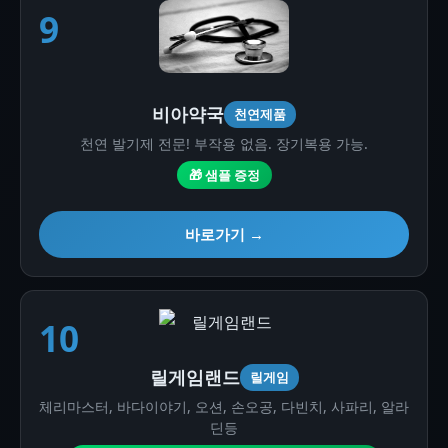
9
비아약국
천연제품
천연 발기제 전문! 부작용 없음. 장기복용 가능.
🎁 샘플 증정
바로가기 →
10
릴게임랜드
릴게임
체리마스터, 바다이야기, 오션, 손오공, 다빈치, 사파리, 알라
딘등