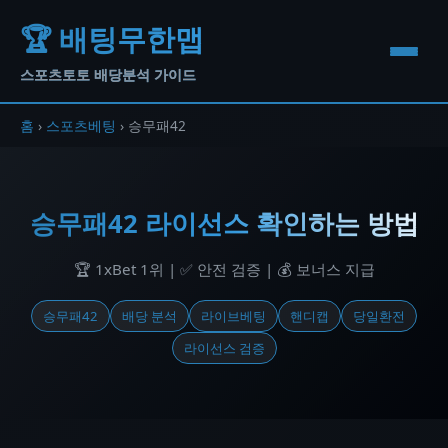
🏆 배팅무한맵
스포츠토토 배당분석 가이드
홈
›
스포츠베팅
› 승무패42
승무패42 라이선스 확인하는 방법
🏆 1xBet 1위 | ✅ 안전 검증 | 💰 보너스 지급
승무패42
배당 분석
라이브베팅
핸디캡
당일환전
라이선스 검증