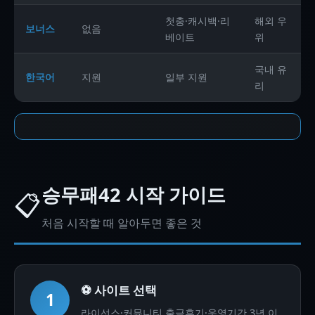
첫충·캐시백·리
해외 우
보너스
없음
베이트
위
국내 유
한국어
지원
일부 지원
리
승무패42 시작 가이드
📋
처음 시작할 때 알아두면 좋은 것
⚽ 사이트 선택
1
라이선스·커뮤니티 출금후기·운영기간 3년 이