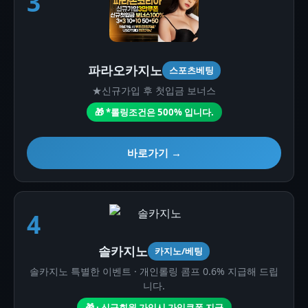
3
파라오카지노
스포츠베팅
★신규가입 후 첫입금 보너스
🎁 *롤링조건은 500% 입니다.
바로가기 →
4
솔카지노
카지노/베팅
솔카지노 특별한 이벤트 · 개인롤링 콤프 0.6% 지급해 드립
니다.
🎁 · 신규회원 가입시 가입쿠폰 지급