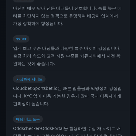
마진이 매우 낮아 전문 베터들이 선호합니다. 승률 높은 베
터를 차단하지 않는 정책으로 유명하며 배당이 업계에서
가장 정확하게 형성됩니다.
1xBet
업계 최고 수준 배당률과 다양한 특수 마켓이 강점입니다.
출금 처리 속도와 고객 지원 수준을 커뮤니티에서 사전 확
인하는 것이 좋습니다.
가상화폐 사이트
Cloudbet·Sportsbet.io는 빠른 입출금과 익명성이 강점입
니다. KYC 없이 이용 가능한 경우가 많아 국내 이용자에게
편의성이 높습니다.
배당 비교 도구
Oddschecker·OddsPortal을 활용하면 수십 개 사이트 배
당을 한눈에 비교할 수 있습니다. 오프닝 배당과 현재 배당