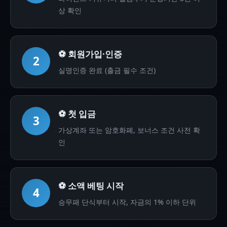
상 확인
⚽ 회원가입·인증
2
실명인증 완료 (출금 필수 조건)
⚽ 첫 입금
3
가상계좌 또는 암호화폐, 보너스 조건 사전 확
인
⚽ 소액 베팅 시작
4
승무패 단식부터 시작, 자금의 1% 이하 단위