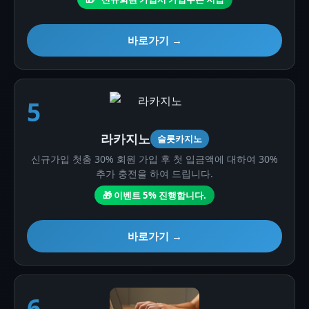
바로가기 →
5
라카지노
슬롯카지노
신규가입 첫충 30% 회원 가입 후 첫 입금액에 대하여 30%
추가 충전을 하여 드립니다.
🎁 이벤트 5% 진행합니다.
바로가기 →
6