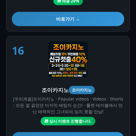
🎁 매충 20%
바로가기 →
16
조이카지노
조이카지노
[우리계열]조이카지노 · Popular videos · Videos · Shorts
· 모든 걸 걸었던 마지막 배팅의 순간! · 룰렛 테이블에서 만
난 매력적인 그녀와의 잊지 못할 만남!
🎁 상시 이벤트 진행합니다.