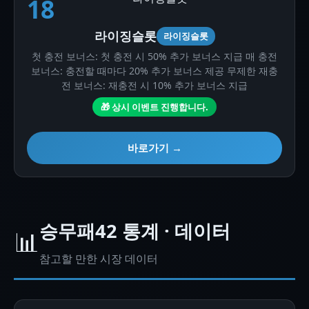
18
라이징슬롯
라이징슬롯
첫 충전 보너스: 첫 충전 시 50% 추가 보너스 지급 매 충전
보너스: 충전할 때마다 20% 추가 보너스 제공 무제한 재충
전 보너스: 재충전 시 10% 추가 보너스 지급
🎁 상시 이벤트 진행합니다.
바로가기 →
승무패42 통계 · 데이터
📊
참고할 만한 시장 데이터