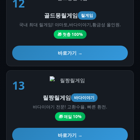
12
골드몽릴게임
릴게임
국내 최대 릴게임! 야마토,바다이야기,황금성 올인원.
🎁 첫충 100%
바로가기 →
13
릴짱릴게임
바다이야기
바다이야기 전문! 고환수율. 빠른 환전.
🎁 매일 10%
바로가기 →