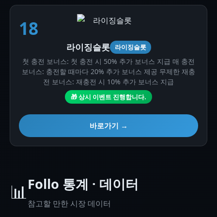
18
라이징슬롯
라이징슬롯
첫 충전 보너스: 첫 충전 시 50% 추가 보너스 지급 매 충전
보너스: 충전할 때마다 20% 추가 보너스 제공 무제한 재충
전 보너스: 재충전 시 10% 추가 보너스 지급
🎁 상시 이벤트 진행합니다.
바로가기 →
Follo 통계 · 데이터
📊
참고할 만한 시장 데이터