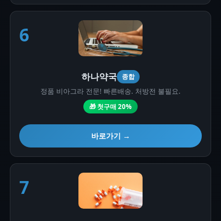
6
하나약국
종합
정품 비아그라 전문! 빠른배송. 처방전 불필요.
🎁 첫구매 20%
바로가기 →
7