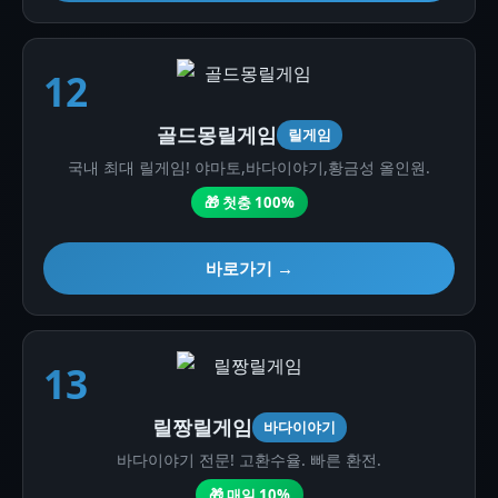
12
골드몽릴게임
릴게임
국내 최대 릴게임! 야마토,바다이야기,황금성 올인원.
🎁 첫충 100%
바로가기 →
13
릴짱릴게임
바다이야기
바다이야기 전문! 고환수율. 빠른 환전.
🎁 매일 10%