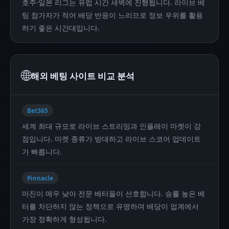
호주·일본 리그는 유럽 시간 새벽에 진행됩니다. 라이브 베
팅 참가자가 적어 배당 반응이 느리므로 정보 우위를 활용
하기 좋은 시간대입니다.
🌐
해외 베팅 사이트 비교 분석
Bet365
세계 최대 규모로 라이브 스트리밍과 인플레이 마켓이 강
점입니다. 마켓 종류가 방대하고 라이브 스코어 업데이트
가 빠릅니다.
Pinnacle
마진이 매우 낮아 전문 베터들이 선호합니다. 승률 높은 베
터를 차단하지 않는 정책으로 유명하며 배당이 업계에서
가장 정확하게 형성됩니다.