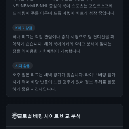
NFL·NBA·MLB·NHL 중심의 북미 스포츠는 포인트스프레
드 베팅이 주를 이루며 프롭 마켓이 빠르게 성장 중입니다.
K리그 강점
국내 리그는 직접 관람이나 중계 시청으로 팀 컨디션을 파
악하기 쉽습니다. 해외 북메이커의 K리그 분석이 얕다는
점을 역이용한 가치베팅이 가능합니다.
시차 활용
호주·일본 리그는 새벽 경기가 많습니다. 라이브 베팅 참가
자가 적어 배당 반응이 느린 경우가 있어 정보 우위를 활용
하기 좋은 시간대입니다.
🌐
글로벌 베팅 사이트 비교 분석