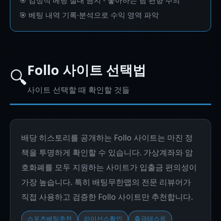
🎯 베팅 내역 기록·분석으로 수익 영역 파악
Follo 사이트 선택법
🔍
사이트 선택할 때 확인할 것들
배당 히스토리를 공개하는 Follo 사이트는 마진 정
책을 투명하게 확인할 수 있습니다. 가상계좌와 암
호화폐를 모두 지원하는 사이트가 입출금 편의성이
가장 높습니다. 특히 배팅무한맵의 전문 리뷰어가
직접 사용하고 검증한 Follo 사이트만 추천합니다.
스포츠베팅추천
라이선스확인
출금테스트