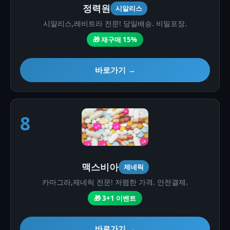
정력원
시알리스
시알리스,레비트라 전문! 당일배송. 비밀포장.
🎁 재구매 15%
바로가기 →
8
맥스비아
제네릭
카마그라,제네릭 전문! 저렴한 가격. 안전결제.
🎁 3+1 이벤트
바로가기 →