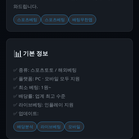
와드립니다.
스포츠베팅
스포츠베팅
배팅무한맵
📊
기본 정보
✅ 종류: 스포츠토토 / 해외베팅
✅ 플랫폼: PC · 모바일 모두 지원
✅ 최소 베팅: 1원~
✅ 배당률: 업계 최고 수준
✅ 라이브베팅: 인플레이 지원
✅ 업데이트:
배당분석
라이브베팅
모바일