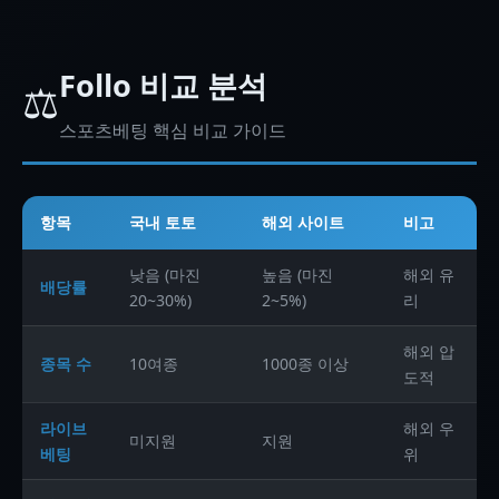
Follo 비교 분석
⚖️
스포츠베팅 핵심 비교 가이드
항목
국내 토토
해외 사이트
비고
낮음 (마진
높음 (마진
해외 유
배당률
20~30%)
2~5%)
리
해외 압
종목 수
10여종
1000종 이상
도적
라이브
해외 우
미지원
지원
베팅
위