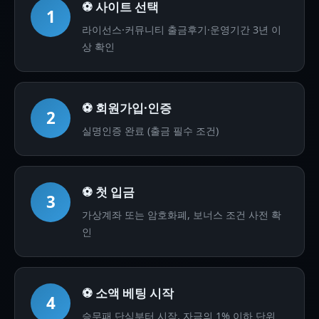
⚽ 사이트 선택
1
라이선스·커뮤니티 출금후기·운영기간 3년 이
상 확인
⚽ 회원가입·인증
2
실명인증 완료 (출금 필수 조건)
⚽ 첫 입금
3
가상계좌 또는 암호화폐, 보너스 조건 사전 확
인
⚽ 소액 베팅 시작
4
승무패 단식부터 시작, 자금의 1% 이하 단위