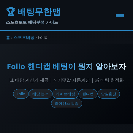
🏆 배팅무한맵
스포츠토토 배당분석 가이드
홈
›
스포츠베팅
› Follo
Follo 핸디캡 베팅이 뭔지 알아보자
📊 배당 계산기 제공 | ⚡ 기댓값 자동계산 | 💰 베팅 최적화
Follo
배당 분석
라이브베팅
핸디캡
당일환전
라이선스 검증