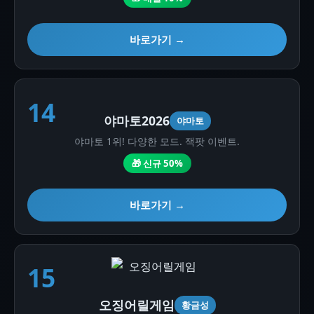
바로가기 →
14
야마토2026
야마토
야마토 1위! 다양한 모드. 잭팟 이벤트.
🎁 신규 50%
바로가기 →
15
오징어릴게임
황금성